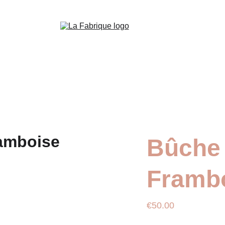
Retrait & Livraison sur commande sous 48H minimu
Bûche 
Framb
€50.00