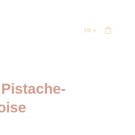
m
FR
Pistache-
oise