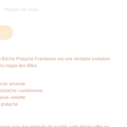
Rupture de stock
r
la Bûche Pistache Framboise est une véritable invitation
la magie des fêtes.
ancier amande
nt pistache–cardamome
oise–violette
 pistache
t et avec des produits de qualité, cette bûche offre un