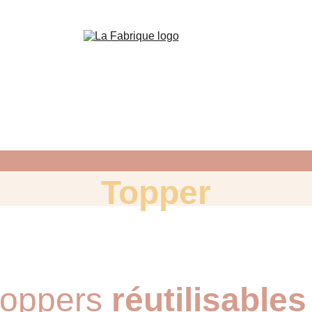
Retrait & Livraison sur commande sous 48H minimu
Topper
toppers
réutilisables